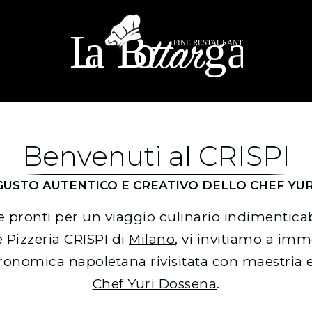
Ristorante La Bottarga – Sito Dimostrativo
Non reale
Benvenuti al CRISPI
 GUSTO AUTENTICO E CREATIVO DELLO CHEF YU
e pronti per un viaggio culinario indimentica
e Pizzeria CRISPI di
Milano
, vi invitiamo a imm
ronomica napoletana rivisitata con maestria 
Chef Yuri Dossena
.