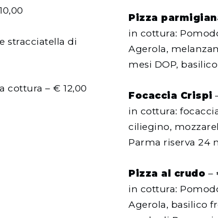
 10,00
Pizza parmigian
in cottura: Pomodo
 stracciatella di
Agerola, melanzan
mesi DOP, basilico
 cottura – € 12,00
Focaccia Crispi
–
in cottura: focacc
ciliegino, mozzare
Parma riserva 24 me
Pizza al crudo
– 
in cottura: Pomodo
Agerola, basilico f