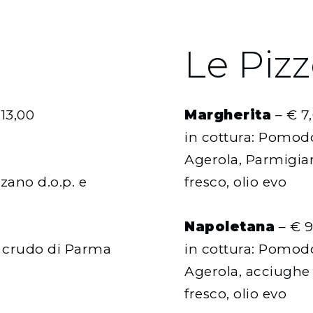
Le Piz
13,00
Margherita
– € 7
in cottura: Pomodo
Agerola, Parmigia
zano d.o.p. e
fresco, olio evo
Napoletana
– € 9
to crudo di Parma
in cottura: Pomodo
Agerola, acciughe 
fresco, olio evo