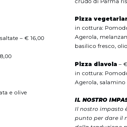
crudo di Parma ris
Pizza vegetaria
in cottura: Pomodo
Agerola, melanzane
altate – € 16,00
basilico fresco, oli
18,00
Pizza diavola
– €
in cottura: Pomodo
Agerola, salamino 
ata e olive
IL NOSTRO IMPA
Il nostro impasto 
punto per dare il m