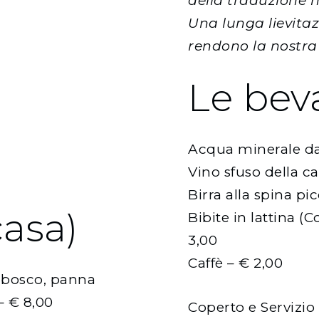
della traduzione 
Una lunga lievitaz
rendono la nostra
Le bev
Acqua minerale da 1/
Vino sfuso della ca
Birra alla spina pi
casa)
Bibite in lattina (
3,00
Caffè – € 2,00
i bosco, panna
– € 8,00
Coperto e Servizio