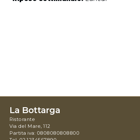
La Bottarga
Ristorante
Via del Mare, 112
Partita iva: 0808080808800
Tel. 02.1234567890