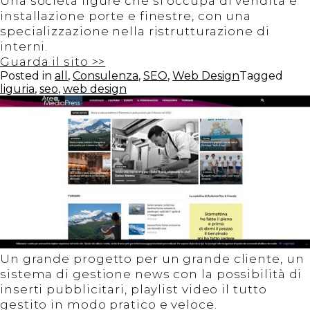
Una società ligure che si occupa di vendita e
installazione porte e finestre, con una
specializzazione nella ristrutturazione di
interni.
Guarda il sito >>
Posted in
all
,
Consulenza
,
SEO
,
Web Design
Tagged
liguria
,
seo
,
web design
Un grande progetto per un grande cliente, un
sistema di gestione news con la possibilità di
inserti pubblicitari, playlist video il tutto
gestito in modo pratico e veloce.