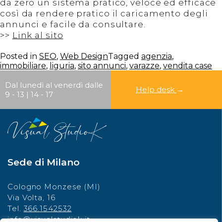
da zero un sistema pratico, veloce ed efficace
così da rendere pratico il caricamento degli
annunci e facile da consultare.
>>
Link al sito
Posted in
SEO
,
Web Design
Tagged
agenzia
,
immobiliare
,
liguria
,
sito annunci
,
varazze
,
vendita case
Dal lunedì al venerdì dalle
Help desk
→
9 - 13 | 14 - 17
Sede di Milano
Cologno Monzese (MI)
Via Volta, 16
Tel.
366.1542532
info@visualstudiok.it