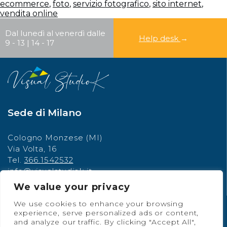
ecommerce
,
foto
,
servizio fotografico
,
sito internet
,
Cerca
vendita online
Dal lunedì al venerdì dalle
CERCA
Help desk
→
9 - 13 | 14 - 17
Sede di Milano
Cologno Monzese (MI)
Via Volta, 16
Tel.
366.1542532
info@visualstudiok.it
Partita IVA: 12210420969
We value your privacy
We use cookies to enhance your browsing
Social Network
experience, serve personalized ads or content,
and analyze our traffic. By clicking "Accept All",