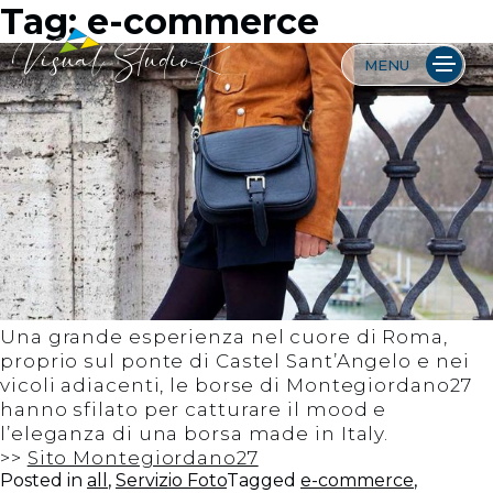
Skip
Tag:
e-commerce
to
content
MENU
Web Agency a Milano – Progettazione siti
Siti internet, Servizi foto, video e web contents
internet
Una grande esperienza nel cuore di Roma,
proprio sul ponte di Castel Sant’Angelo e nei
vicoli adiacenti, le borse di Montegiordano27
hanno sfilato per catturare il mood e
l’eleganza di una borsa made in Italy.
>>
Sito Montegiordano27
Posted in
all
,
Servizio Foto
Tagged
e-commerce
,