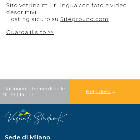
Sito vetrina multilingua con foto e video
descrittivi.
Hosting sicuro su
Siteground.com
Guarda il sito >>
Cerca
CERCA
Dal lunedì al venerdì dalle
Help desk
→
9 - 13 | 14 - 17
Sede di Milano