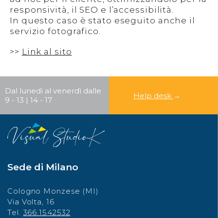
responsività, il SEO e l’accessibilità.
In questo caso è stato eseguito anche il
servizio fotografico.
Cerca
>>
Link al sito
CERCA
Dal lunedì al venerdì dalle
Help desk
→
9 - 13 | 14 - 17
Sede di Milano
Cologno Monzese (MI)
Via Volta, 16
Tel.
366.1542532