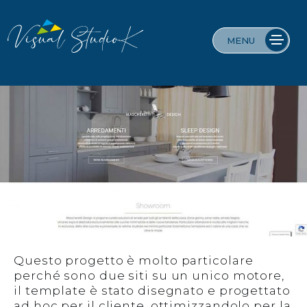
Skip
to
content
MENU
Web Agency a Milano – Progettazione siti
Siti internet, Servizi foto, video e web contents
internet
Questo progetto è molto particolare
perché sono due siti su un unico motore,
il template è stato disegnato e progettato
ad hoc per il cliente, ottimizzandolo per la