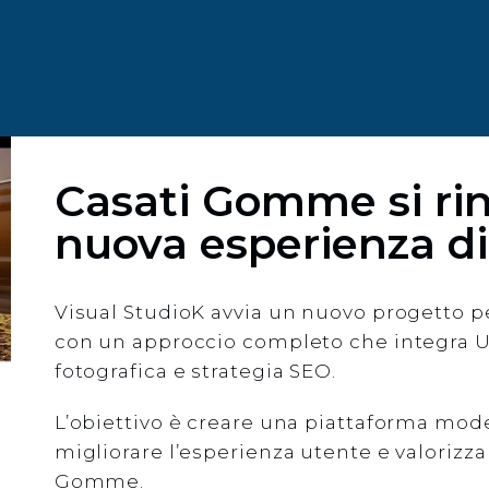
rnet
Casati Gomme si rin
nuova esperienza di
Visual StudioK avvia un nuovo progetto pe
con un approccio completo che integra UX
fotografica e strategia SEO.
L’obiettivo è creare una piattaforma moder
migliorare l’esperienza utente e valorizzar
Gomme.