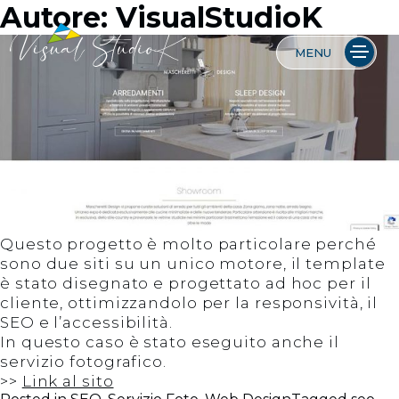
Skip
Autore:
VisualStudioK
to
content
MENU
Web Agency a Milano – Progettazione siti
Siti internet, Servizi foto, video e web contents
internet
Questo progetto è molto particolare perché
sono due siti su un unico motore, il template
è stato disegnato e progettato ad hoc per il
cliente, ottimizzandolo per la responsività, il
SEO e l’accessibilità.
In questo caso è stato eseguito anche il
servizio fotografico.
>>
Link al sito