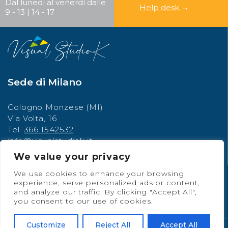
Dal lunedì al venerdì dalle
Help desk
→
9 - 13 | 14 - 17
Sede di Milano
Cologno Monzese (MI)
Via Volta, 16
Tel.
366.1542532
info@visualstudiok.it
Partita IVA: 12210420969
We value your privacy
We use cookies to enhance your browsing
Social Network
experience, serve personalized ads or content,
and analyze our traffic. By clicking "Accept All",
you consent to our use of cookies.
Customize
Reject All
Accept All