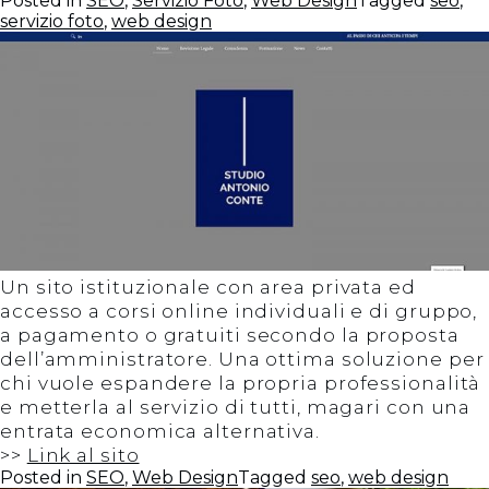
Posted in
SEO
,
Servizio Foto
,
Web Design
Tagged
seo
,
servizio foto
,
web design
Un sito istituzionale con area privata ed
accesso a corsi online individuali e di gruppo,
a pagamento o gratuiti secondo la proposta
dell’amministratore. Una ottima soluzione per
chi vuole espandere la propria professionalità
e metterla al servizio di tutti, magari con una
entrata economica alternativa.
>>
Link al sito
Posted in
SEO
,
Web Design
Tagged
seo
,
web design